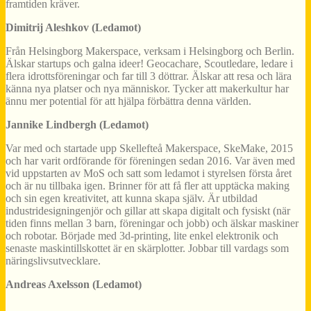
framtiden kräver.
Dimitrij Aleshkov (Ledamot)
Från Helsingborg Makerspace, verksam i Helsingborg och Berlin.
Älskar startups och galna ideer! Geocachare, Scoutledare, ledare i
flera idrottsföreningar och far till 3 döttrar. Älskar att resa och lära
känna nya platser och nya människor. Tycker att makerkultur har
ännu mer potential för att hjälpa förbättra denna världen.
Jannike Lindbergh (Ledamot)
Var med och startade upp Skellefteå Makerspace, SkeMake, 2015
och har varit ordförande för föreningen sedan 2016. Var även med
vid uppstarten av MoS och satt som ledamot i styrelsen första året
och är nu tillbaka igen. Brinner för att få fler att upptäcka making
och sin egen kreativitet, att kunna skapa själv. Är utbildad
industridesigningenjör och gillar att skapa digitalt och fysiskt (när
tiden finns mellan 3 barn, föreningar och jobb) och älskar maskiner
och robotar. Började med 3d-printing, lite enkel elektronik och
senaste maskintillskottet är en skärplotter. Jobbar till vardags som
näringslivsutvecklare.
Andreas Axelsson (Ledamot)