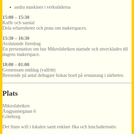
andra maskiner i verkstäderna
15:00 – 15:30
Kaffe och samtal
Dela erfarenheter och prata om makerspaces.
15:30 – 16:30
Avslutande föredrag
En presentation om hur Mikrofabriken startade och utvecklades till
dagens makerspace.
18:00 – 01:00
Gemensam middag (valfritt)
Beroende på antal deltagare bokas bord på restaurang i närheten.
Plats
Mikrofabriken
Ångpannegatan 6
Göteborg
Det finns wifi i lokalen samt enklare fika och lunchalternativ.