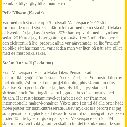
teknik lättillgänglig till allmänheten
Pelle Nilsson (Kassör)
Var med och startade upp Sundsvall Makerspace 2017 sitter
fortfarande med i styrelsen där och fixar med de mesta där, i Makers
of Sweden är jag kassör sedan 2020 har nog varit med i styrelsen
sedan 2019 tror jag. I övrigt är jag uppväxt i en familj där datorer
och elektronik å lite jordbruk alltid var närvarande så lite ”maker”
på olika sätt har man väl varit sedan man var liten på nått sätt, pillat
med de mest olika saker.
Stefan Aurusell (Ledamot)
Från Makerspace Västra Mälardalen. Pensionerad
elektronikingenjör från 50-talet. Yrkesmässigt ca ¼ konstruktion av
mekatronik, 2/4 projekt och projektledning plus ¼ entreprenörs
äventyr. Som pensionär har jag huvudsakligen pysslat med
skrivande och föreningsliv samt byggt ett hus tillsammans med
frugan. Har rest pinsamt mycket i arbetet och ser fram mot
internationella maker-kontakter. Växte upp i en tid då alla orter hade
mötesplatser för teknikintresserade. Blev mycket illa berörd när jag
som pensionär upptäckte att dessa försvunnit och insåg att Svensken
under 40 inte byter ungslampan själv! Makerspace och STEM-
skolor är extremt viktiga om vi skall få till det teknikkunnande som