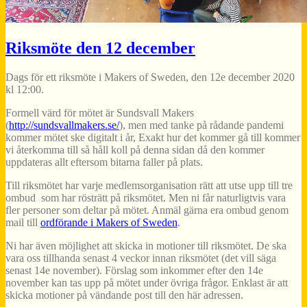
Riksmöte den 12 december
Dags för ett riksmöte i Makers of Sweden, den 12e december 2020
kl 12:00.
Formell värd för mötet är Sundsvall Makers
(
http://sundsvallmakers.se/
), men med tanke på rådande pandemi
kommer mötet ske digitalt i år, Exakt hur det kommer gå till kommer
vi återkomma till så håll koll på denna sidan då den kommer
uppdateras allt eftersom bitarna faller på plats.
Till riksmötet har varje medlemsorganisation rätt att utse upp till tre
ombud som har rösträtt på riksmötet. Men ni får naturligtvis vara
fler personer som deltar på mötet. Anmäl gärna era ombud genom
mail till
ordförande i Makers of Sweden
.
Ni har även möjlighet att skicka in motioner till riksmötet. De ska
vara oss tillhanda senast 4 veckor innan riksmötet (det vill säga
senast 14e november). Förslag som inkommer efter den 14e
november kan tas upp på mötet under övriga frågor. Enklast är att
skicka motioner på vändande post till den här adressen.