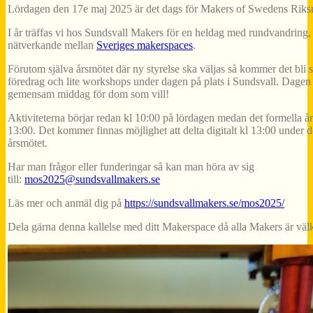
Lördagen den 17e
maj
2025 är det dags för Makers of Swedens Riks
I år träffas vi hos
Sundsvall
Makers för en heldag med rundvandring, 
nätverkande mellan
Sveriges makerspaces
.
Förutom själva årsmötet där ny styrelse ska väljas så kommer det bli 
föredrag och lite workshops under dagen på plats i
Sundsvall
. Dagen
gemensam middag för dom som vill!
Aktiviteterna börjar redan kl 10:00 på lördagen medan det formella år
13:00. Det kommer finnas möjlighet att delta digitalt kl 13:00 under d
årsmötet.
Har man frågor eller funderingar så kan man höra av sig
till:
mos2025@sundsvallmakers.se
Läs mer och anmäl dig på
https://sundsvallmakers.se/
mos2025/
Dela gärna denna kallelse med ditt Makerspace då alla Makers är vä