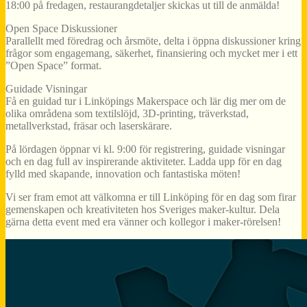
18:00 på fredagen, restaurangdetaljer skickas ut till de anmälda!
Open Space Diskussioner
Parallellt med föredrag och årsmöte, delta i öppna diskussioner kring
frågor som engagemang, säkerhet, finansiering och mycket mer i ett
”Open Space” format.
Guidade Visningar
Få en guidad tur i Linköpings Makerspace och lär dig mer om de
olika områdena som textilslöjd, 3D-printing, träverkstad,
metallverkstad, fräsar och laserskärare.
På lördagen öppnar vi kl. 9:00 för registrering, guidade visningar
och en dag full av inspirerande aktiviteter. Ladda upp för en dag
fylld med skapande, innovation och fantastiska möten!
Vi ser fram emot att välkomna er till Linköping för en dag som firar
gemenskapen och kreativiteten hos Sveriges maker-kultur. Dela
gärna detta event med era vänner och kollegor i maker-rörelsen!