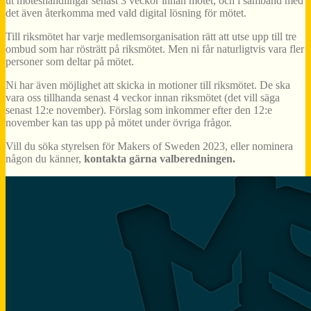
ut möteshandlingar senast 3 veckor innan mötet, och i samband med
det även återkomma med vald digital lösning för mötet.
Till riksmötet har varje medlemsorganisation rätt att utse upp till tre
ombud som har rösträtt på riksmötet. Men ni får naturligtvis vara fler
personer som deltar på mötet.
Ni har även möjlighet att skicka in motioner till riksmötet. De ska
vara oss tillhanda senast 4 veckor innan riksmötet (det vill säga
senast 12:e november). Förslag som inkommer efter den 12:e
november kan tas upp på mötet under övriga frågor.
Vill du söka styrelsen för Makers of Sweden 2023, eller nominera
någon du känner,
kontakta gärna valberedningen.