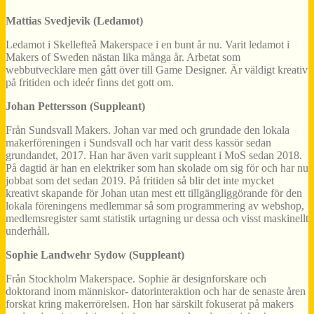
Mattias Svedjevik (Ledamot)
Ledamot i Skellefteå Makerspace i en bunt år nu. Varit ledamot i
Makers of Sweden nästan lika många år. Arbetat som
webbutvecklare men gått över till Game Designer. Är väldigt kreativ
på fritiden och ideér finns det gott om.
Johan Pettersson (Suppleant)
Från Sundsvall Makers. Johan var med och grundade den lokala
makerföreningen i Sundsvall och har varit dess kassör sedan
grundandet, 2017. Han har även varit suppleant i MoS sedan 2018.
På dagtid är han en elektriker som han skolade om sig för och har nu
jobbat som det sedan 2019. På fritiden så blir det inte mycket
kreativt skapande för Johan utan mest ett tillgängliggörande för den
lokala föreningens medlemmar så som programmering av webshop,
medlemsregister samt statistik urtagning ur dessa och visst maskinellt
underhåll.
Sophie Landwehr Sydow (Suppleant)
Från Stockholm Makerspace. Sophie är designforskare och
doktorand inom människor- datorinteraktion och har de senaste åren
forskat kring makerrörelsen. Hon har särskilt fokuserat på makers