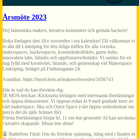
Årsmöte 2023
Hej fantastiska makers, kreativa konstnärer och geniala hackers!
Boka lördagen den 18:e november i era kalendrar! Då välkomnar vi
er alla till Linköping för den årliga träffen för alla svenska
makerspaces, hackerspaces, konstnärskollektiv, game hubs,
innovation labs, fablabs och uppfinnarverkstäder. Vi samlas för en
dag fylld med kreativitet, lärande, och gemenskap vid Makerspace
Linköping, beläget på Fridtunagatan 24.
Anmälan: https://buytickets.at/makersofsweden/1056743
Här är vad du kan förvänta dig:
🚀 MOS-brickan: Kickstarta lördagen med intressanta föreläsningar
och öppna diskussioner. Vi öppnar redan kl 9 med guidade turer av
vårt makerspace, fika och Open Space (vårt öppna mötesformat om
precis det du själv brinner för)
Första föreläsningen börjar kl. 11 om hur generativ AI kan användas
i kreativt skapande. Missa inte detta!
🤖 Battlebots Final: Om du föredrar spänning, häng med i finalen av