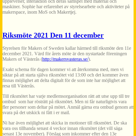
upplevelser, interaktion och deras samspel med material och
maskiner. Sophie har erfarenhet av styrelsearbete och aktiviteter på
makerspace, inom MoS och Makertjej.
Riksmöte 2021 Den 11 december
Styrelsen för Makers of Sweden kallar härmed till riksmöte den 11e
december 2021. Värd för årets möte är den nystartade föreningen
Makers of Västerås (
http://makersvasteras.se/
).
Exakt schema för dagen kommer vi att återkomma med, men vi
siktar på att starta själva riksmötet vid 13:00 och det kommer även
finnas möjlighet att delta digitalt för de som inte har möjlighet att
resa till Västerås.
Till riksmötet har varje medlemsorganisation rätt att utse upp till tre
ombud som har rösträtt på riksmötet. Men ni får naturligtvis vara
fler personer som deltar på mötet. Anmäl gärna era ombud genom att
svara på det utskick ni fått i er mail.
Ni har även möjlighet att skicka in motioner till riksmötet. De ska
vara oss tillhanda senast 4 veckor innan riksmötet (det vill säga
senast 13e november). Förslag som inkommer efter den 13e