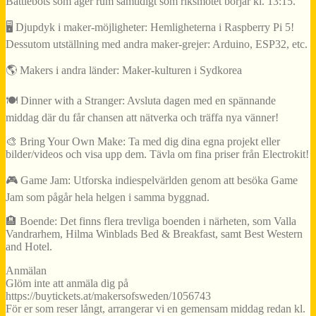
Battlebots som äger rum samtidigt som riksmötet börjar kl. 13:15.
🖥️ Djupdyk i maker-möjligheter: Hemligheterna i Raspberry Pi 5!
Dessutom utställning med andra maker-grejer: Arduino, ESP32, etc.
🌎 Makers i andra länder: Maker-kulturen i Sydkorea
🍽️ Dinner with a Stranger: Avsluta dagen med en spännande
middag där du får chansen att nätverka och träffa nya vänner!
🎨 Bring Your Own Make: Ta med dig dina egna projekt eller
bilder/videos och visa upp dem. Tävla om fina priser från Electrokit!
🎮 Game Jam: Utforska indiespelvärlden genom att besöka Game
Jam som pågår hela helgen i samma byggnad.
🏨 Boende: Det finns flera trevliga boenden i närheten, som Valla
Vandrarhem, Hilma Winblads Bed & Breakfast, samt Best Western
and Hotel.
Anmälan
Glöm inte att anmäla dig på
https://buytickets.at/makersofsweden/1056743
För er som reser långt, arrangerar vi en gemensam middag redan kl.