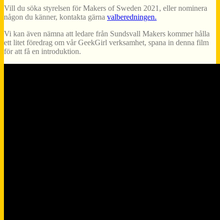
Vill du söka styrelsen för Makers of Sweden 2021, eller nominera
någon du känner, kontakta gärna
valberedningen.
Vi kan även nämna att ledare från Sundsvall Makers kommer hålla
ett litet föredrag om vår GeekGirl verksamhet, spana in denna film
för att få en introduktion.