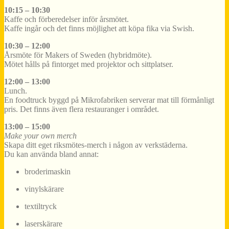
10:15 – 10:30
Kaffe och förberedelser inför årsmötet.
Kaffe ingår och det finns möjlighet att köpa fika via Swish.
10:30 – 12:00
Årsmöte för Makers of Sweden (hybridmöte).
Mötet hålls på fintorget med projektor och sittplatser.
12:00 – 13:00
Lunch.
En foodtruck byggd på Mikrofabriken serverar mat till förmånligt
pris. Det finns även flera restauranger i området.
13:00 – 15:00
Make your own merch
Skapa ditt eget riksmötes-merch i någon av verkstäderna.
Du kan använda bland annat:
broderimaskin
vinylskärare
textiltryck
laserskärare