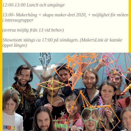
12:00-13:00 Lunch och umgänge
13:00- Makerhäng + skapa maker-året 2020, + möjlighet för möten
i intressegrupper
(avresa möjlig från 13 vid behov)
Showroom stängs ca 17:00 på söndagen. (MakersLink är kanske
öppet längre)