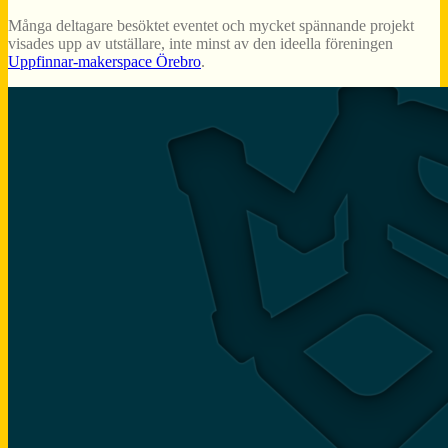
Många deltagare besöktet eventet och mycket spännande projekt
visades upp av utställare, inte minst av den ideella föreningen
Uppfinnar-makerspace Örebro
.