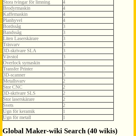
Stora tvingar för limning
4
Brodyrmaskin
4
Kaffemaskin
4
Planhyvel
4
Bordssåg
3
Bandssåg
3
Liten Laserskärare
3
Träsvarv
3
3D-skrivare SLA
3
Vävstol
3
Overlock symaskin
3
Transfer Printer
3
3D-scanner
3
Metallsvarv
2
Stor CNC
2
3D-skrivare SLS
2
Stor laserskärare
2
Svets
2
Ugn för keramik
1
Ugn för metall
1
Global Maker-wiki Search (40 wikis)