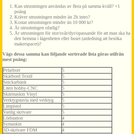
Kan utrustningen användas av flera på samma kväll? +1
poäng
Kräver utrustningen mindre än 2h intro?
Kostar utrustningen mindre än 10 000 kr?
Är utrustningen ofarlig?
Är utrustningen för stor/svår/dyr/opassande för att man ska ha
den hemma i lägenheten eller huset (anledning att besöka
makerspacet)?
Vägs dessa samma kan följande sorterade lista göras utifrån
mest poäng:
Pelarborr
5
Skärbord Textil
5
Snickarbänk
5
Liten hobby-CNC
5
Skärmaskin Vinyl
5
Verktygstavla med verktyg
5
Limpistol
5
Vanlig skrivare
5
Lödstation
4
Symaskin
4
3D-skrivare FDM
4