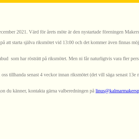
ecember 2021. Värd för årets möte är den nystartade föreningen Makers
t starta själva riksmötet vid 13:00 och det kommer även finnas möjlighet
e ombud som har rösträtt på riksmötet. Men ni får naturligtvis vara fler
ara oss tillhanda senast 4 veckor innan riksmötet (det vill säga senast
gon du känner, kontakta gärna valberedningen på
linus@kalmarmakersp