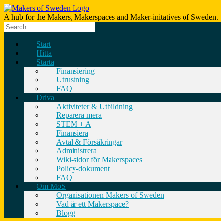
A hub for the Makers, Makerspaces and Maker-initatives of Sweden.
Start
Hitta
Starta
Finansiering
Utrustning
FAQ
Driva
Aktiviteter & Utbildning
Reparera mera
STEM + A
Finansiera
Avtal & Försäkringar
Administrera
Wiki-sidor för Makerspaces
Policy-dokument
FAQ
Om MoS
Organisationen Makers of Sweden
Vad är ett Makerspace?
Blogg