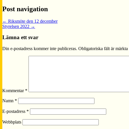
Post navigation
←
Riksmöte den 12 december
Styrelsen 2022
→
Lämna ett svar
Din e-postadress kommer inte publiceras.
Obligatoriska fält är märkta
Kommentar
*
Namn
*
E-postadress
*
Webbplats