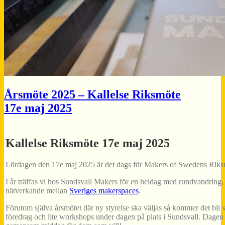
Årsmöte 2025 – Kallelse Riksmöte
17e maj 2025
Kallelse Riksmöte 17e
maj
2025
Lördagen den 17e
maj
2025 är det dags för Makers of Swedens Riks
I år träffas vi hos
Sundsvall
Makers för en heldag med rundvandring, 
nätverkande mellan
Sveriges makerspaces
.
Förutom själva årsmötet där ny styrelse ska väljas så kommer det bli 
föredrag och lite workshops under dagen på plats i
Sundsvall
. Dagen